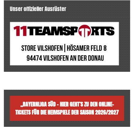
Unser offizieller Ausrüster
„BAYERNLIGA SÜD – HIER GEHT’S ZU DEN ONLINE-
TICKETS FÜR DIE HEIMSPIELE DER SAISON 2026/2027