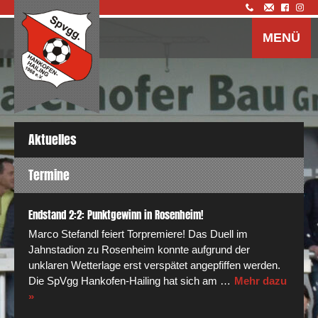
Z
I
MENÜ
s
Aktuelles
Termine
Endstand 2:2: Punktgewinn in Rosenheim!
Marco Stefandl feiert Torpremiere! Das Duell im
Jahnstadion zu Rosenheim konnte aufgrund der
unklaren Wetterlage erst verspätet angepfiffen werden.
Die SpVgg Hankofen-Hailing hat sich am …
Mehr dazu
»