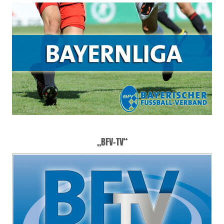
„BFV-TV“