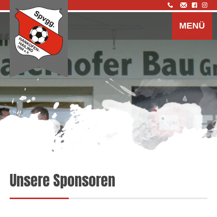
Z
I
MENÜ
s
Unsere Sponsoren