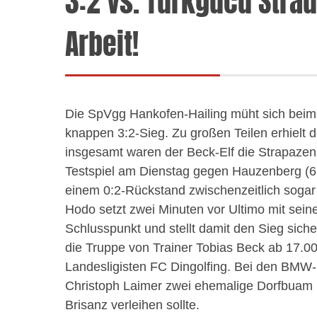
3:2 vs. Türkgücü Strau
Arbeit!
Die SpVgg
Hankofen-Hailing
müht sich beim 
knappen 3:2-Sieg. Zu großen Teilen erhielt 
insgesamt waren der Beck-Elf die Strapazen
Testspiel am Dienstag gegen Hauzenberg (
einem 0:2-Rückstand zwischenzeitlich sogar
Hodo
setzt zwei Minuten vor Ultimo mit sein
Schlusspunkt und stellt damit den Sieg sich
die Truppe von Trainer Tobias Beck ab 17.00 U
Landesligisten FC Dingolfing. Bei den BMW-
Christoph
Laimer
zwei ehemalige
Dorfbuam
Brisanz verleihen sollte.