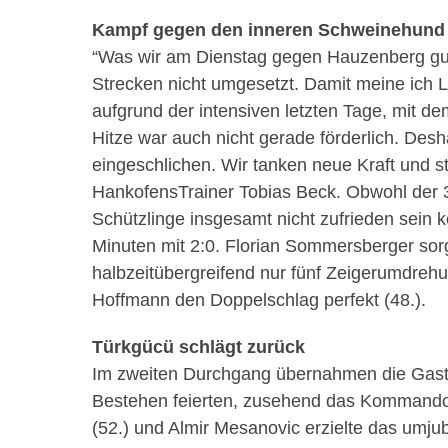
Kampf gegen den inneren Schweinehund
“
Was wir am Dienstag gegen Hauzenberg gut
Strecken nicht umgesetzt. Damit meine ich L
aufgrund der intensiven letzten Tage, mit 
Hitze war auch nicht gerade förderlich. Des
eingeschlichen. Wir tanken neue Kraft und 
Hankofens
Trainer Tobias Beck. Obwohl der 3
Schützlinge insgesamt nicht zufrieden sein k
Minuten mit 2:0. Florian
Sommersberger
sorg
halbzeitübergreifend nur fünf Zeigerumdreh
Hoffmann den Doppelschlag perfekt (48.).
Türkgücü
schlägt zurück
Im
zweiten Durchgang übernahmen die Gastg
Bestehen feierten, zusehend das Kommando.
(52.) und Almir
Mesanovic
erzielte das umjub