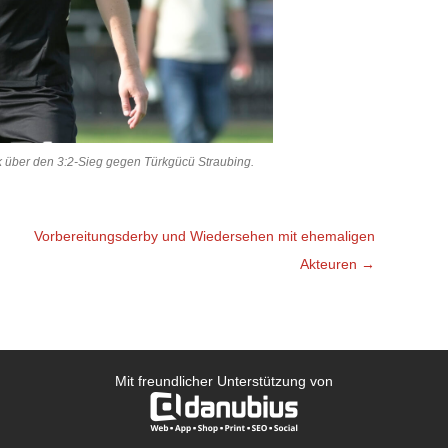
ck über den 3:2-Sieg gegen Türkgücü Straubing.
Vorbereitungsderby und Wiedersehen mit ehemaligen
Akteuren
→
Mit freundlicher Unterstützung von