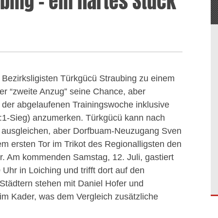
bing – ein hartes Stück
Bezirksligisten
Türkgücü
Straubing zu einem
der
“zweite Anzug”
seine Chance, aber
 der abgelaufenen Trainingswoche inklusive
6:1-Sieg) anzumerken.
Türkgücü
kann nach
 ausgleichen, aber
Dorfbuam-Neuzugang
Sven
em ersten Tor im Trikot des
Regionalligsten
den
er. Am kommenden Samstag, 12. Juli, gastiert
hr in Loiching und trifft dort auf den
Städtern stehen mit Daniel Hofer und
im Kader, was dem Vergleich zusätzliche