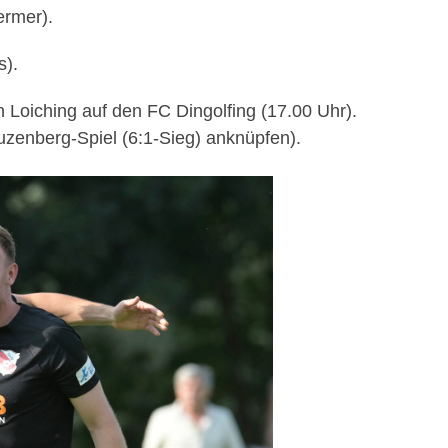
ermer
).
s).
n Loiching auf den FC Dingolfing (17.00 Uhr).
auzenberg-Spiel (6:1-Sieg) anknüpfen
)
.