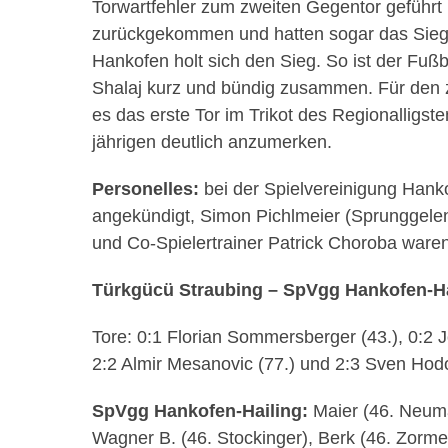
Torwartfehler zum zweiten Gegentor geführt h
zurückgekommen und hatten sogar das Siegto
Hankofen
holt sich den Sieg. So ist der Fußb
Shalaj
kurz und bündig zusammen. Für den 
es das erste Tor im Trikot des
Regionalligste
jährigen
deutlich anzumerken.
Personelles:
bei der Spielvereinigung
Hanko
angekündigt, Simon
Pichlmeier
(Sprunggelen
und Co-Spielertrainer Patrick
Choroba
waren 
Türkgücü
Straubing
–
SpVgg
Hankofen-Ha
Tore: 0:1 Florian
Sommersberger
(43.), 0:2 
2:2 Almir
Mesanovic
(77.) und 2:3 Sven
Hod
SpVgg
Hankofen-Hailing
:
Maier (46. Neuma
Wagner B. (46.
Stockinger
),
Berk
(46.
Zorme