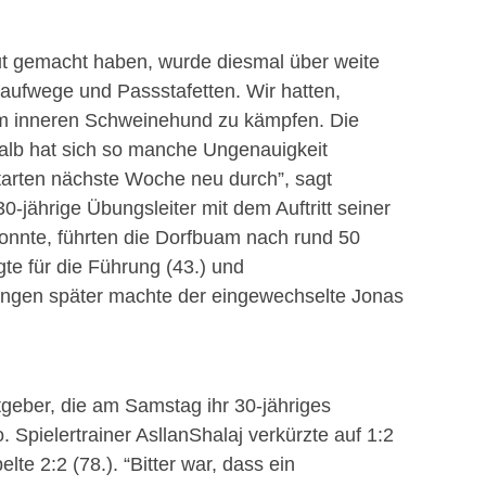
 gemacht haben, wurde diesmal über weite
aufwege und Passstafetten. Wir hatten,
dem inneren Schweinehund zu kämpfen. Die
halb hat sich so manche Ungenauigkeit
starten nächste Woche neu durch
”
, sagt
0-jährige Übungsleiter mit dem Auftritt seiner
onnte, führten die
Dorfbuam
nach rund 50
te für die Führung (43.) und
ungen später machte der eingewechselte Jonas
eber, die am Samstag ihr 30-jähriges
 Spielertrainer
Asllan
Shalaj
verkürzte auf 1:2
elte 2:2 (78.).
“
Bitter war, dass ein