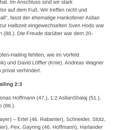
at. Im Anschluss sind wir stark
r auf dem Fuß. Wir treffen nicht und
all
”
, fasst der ehemalige
Hankofener
Asllan
zur Halbzeit eingewechselten Sven
Hodo
war
n
(88.). Die Freude darüber war dem
20-
fen-Hailing
fehlten, wie im Vorfeld
k) und David Löffler (Knie). Andreas Wagner
privat verhindert.
iling
2:3
Jonas Hoffmann (47.), 1:2
Asllan
Shalaj
(51.),
o
(88.).
yer) – Ertel (46.
Rabanter
), Schneider,
Stütz
,
ier
),
Pex
, Gayring (46. Hoffmann),
Harlander