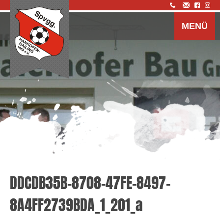
Z
I
MENÜ
s
DDCDB35B-8708-47FE-8497-
8A4FF2739BDA_1_201_a