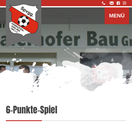
Z
I
MENÜ
s
6-Punkte-Spiel