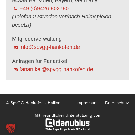
94339 Hankofen, Bayern, Germany
+49 (0)9426 802780
(Telefon 2 Stunden vor/nach Heimspielen
besetzt)
Mitgliederverwaltung
info@spvgg-hankofen.de
Anfragen für Fanartikel
fanartikel@spvgg-hankofen.de
© SpvGG Hankofen - Hailing
Impressum
Datenschutz
Mit freundlicher Unterstützung von