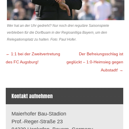
Wer hat an der Uhr gedreht? Nur noch drei reguläre Saisonspiele
verbleiben für die Dorfbuam in der Regioanlliga Bayern, um den
Relegationsplatz zu halten. Foto: Paul Hofer.
Beitragsnavigation
←
1:1 bei der Zweitvertretung
Der Befreiungsschlag ist
des FC Augsburg!
geglückt – 1:0-Heimsieg gegen
Aubstadt!
→
Kontakt aufnehmen
Maierhofer Bau-Stadion
Prof.-Reger-Straße 23