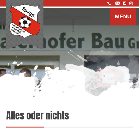
Z
I
MENÜ
s
Alles oder nichts