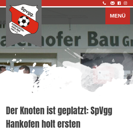
Z
I
MENÜ
s
Der Knoten ist geplatzt: SpVgg
Hankofen holt ersten