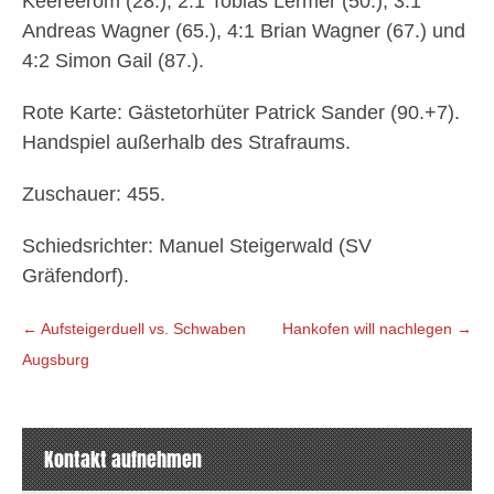
Keereerom (28.), 2:1 Tobias Lermer (50.), 3:1
Andreas Wagner (65.), 4:1 Brian Wagner (67.) und
4:2 Simon Gail (87.).
Rote Karte: Gästetorhüter Patrick Sander (90.+7).
Handspiel außerhalb des Strafraums.
Zuschauer: 455.
Schiedsrichter: Manuel Steigerwald (SV
Gräfendorf).
Beitragsnavigation
←
Aufsteigerduell vs. Schwaben
Hankofen will nachlegen
→
Augsburg
Kontakt aufnehmen