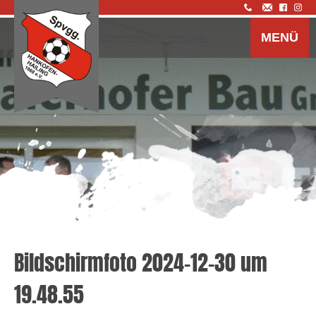
Z
I
MENÜ
s
Bildschirmfoto 2024-12-30 um
19.48.55