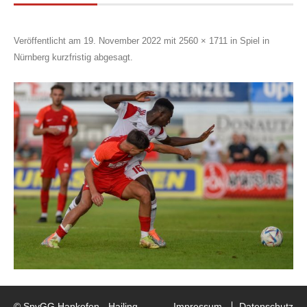
Veröffentlicht am
19. November 2022
mit
2560 × 1711
in
Spiel in
Nürnberg kurzfristig abgesagt
.
© SpvGG Hankofen - Hailing
Impressum
Datenschutz