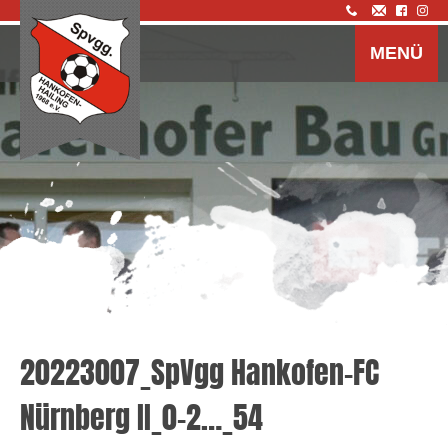
Z
I
MENÜ
s
20223007_SpVgg Hankofen-FC
Nürnberg II_0-2…_54