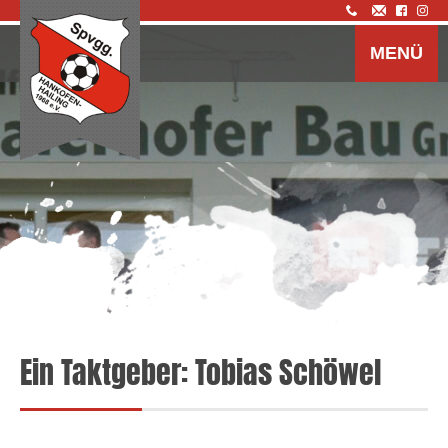
Z
I
MENÜ
s
Ein Taktgeber: Tobias Schöwel