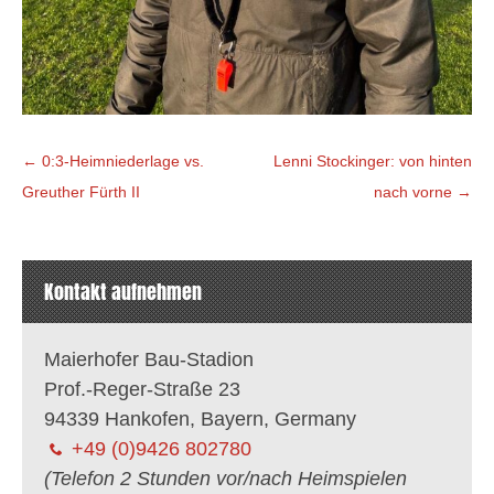
Beitragsnavigation
←
0:3-Heimniederlage vs.
Lenni Stockinger: von hinten
Greuther Fürth II
nach vorne
→
Kontakt aufnehmen
Maierhofer Bau-Stadion
Prof.-Reger-Straße 23
94339 Hankofen, Bayern, Germany
+49 (0)9426 802780
(Telefon 2 Stunden vor/nach Heimspielen