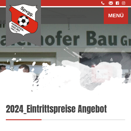
Z
I
MENÜ
s
2024_Eintrittspreise Angebot