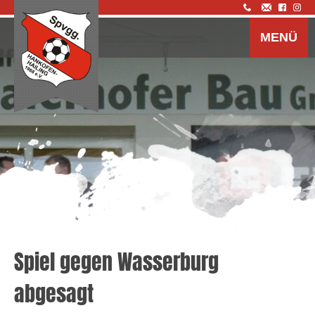
Z
I
MENÜ
s
Spiel gegen Wasserburg
abgesagt