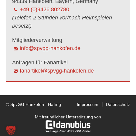
94339 Hankofen, Bayern, Germany
+49 (0)9426 802780
(Telefon 2 Stunden vor/nach Heimspielen
besetzt)
Mitgliederverwaltung
info@spvgg-hankofen.de
Anfragen für Fanartikel
fanartikel@spvgg-hankofen.de
© SpvGG Hankofen - Hailing
Impressum
Datenschutz
Mit freundlicher Unterstützung von