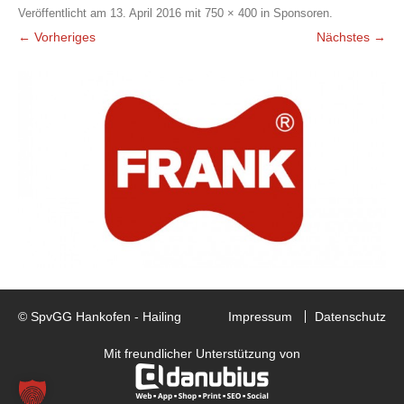
Veröffentlicht am
13. April 2016
mit
750 × 400
in
Sponsoren
.
← Vorheriges
Nächstes →
© SpvGG Hankofen - Hailing
Impressum
Datenschutz
Mit freundlicher Unterstützung von