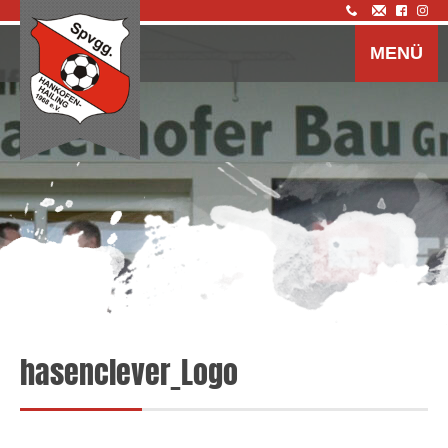
Z
I
MENÜ
s
hasenclever_Logo