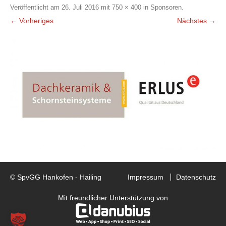
Veröffentlicht am
26. Juli 2016
mit
750 × 400
in
Sponsoren
.
← Vorheriges
Nächstes →
© SpvGG Hankofen - Hailing
Impressum
Datenschutz
Mit freundlicher Unterstützung von