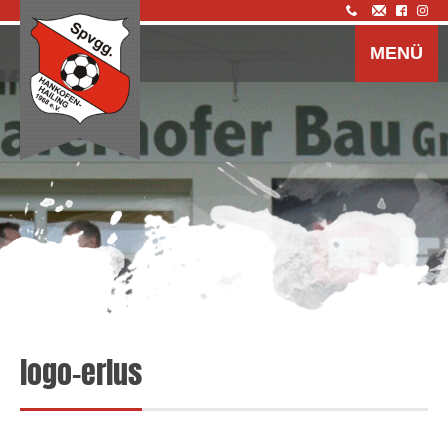
Z
I
MENÜ
s
logo-erlus