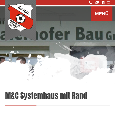
Z
I
MENÜ
s
M&C Systemhaus mit Rand