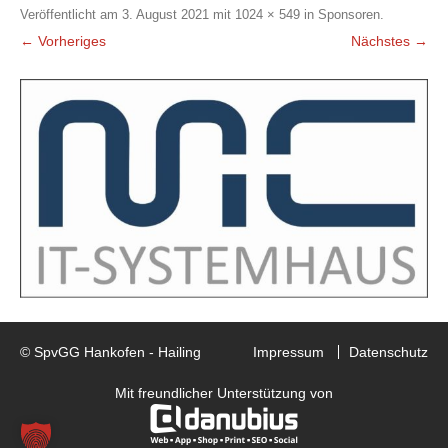
Veröffentlicht am
3. August 2021
mit
1024 × 549
in
Sponsoren
.
← Vorheriges
Nächstes →
© SpvGG Hankofen - Hailing
Impressum
Datenschutz
Mit freundlicher Unterstützung von