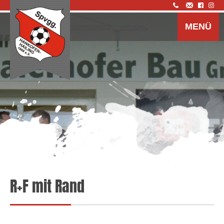
Z
I
MENÜ
s
R+F mit Rand