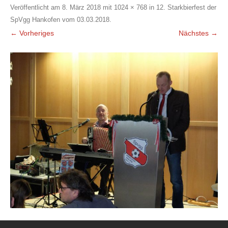
Veröffentlicht am
8. März 2018
mit
1024 × 768
in
12. Starkbierfest der
SpVgg Hankofen vom 03.03.2018
.
← Vorheriges
Nächstes →