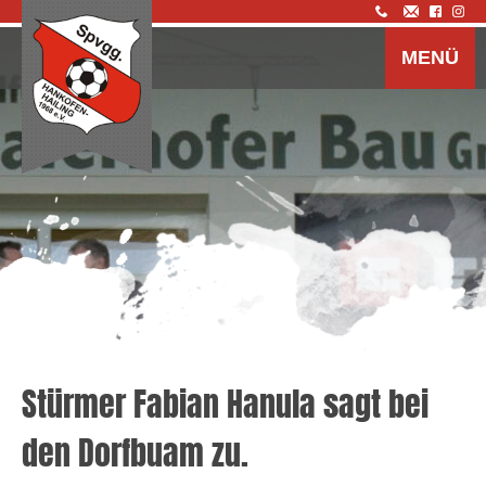
Z
I
MENÜ
s
Stürmer Fabian Hanula sagt bei
den Dorfbuam zu.