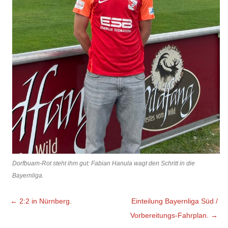
Dorfbuam-Rot steht ihm gut: Fabian Hanula wagt den Schritt in die
Bayernliga.
Beitragsnavigation
←
2:2 in Nürnberg.
Einteilung Bayernliga Süd /
Vorbereitungs-Fahrplan.
→