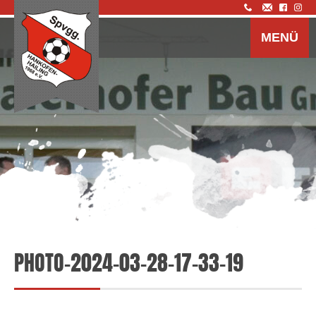
Z
I
MENÜ
s
PHOTO-2024-03-28-17-33-19