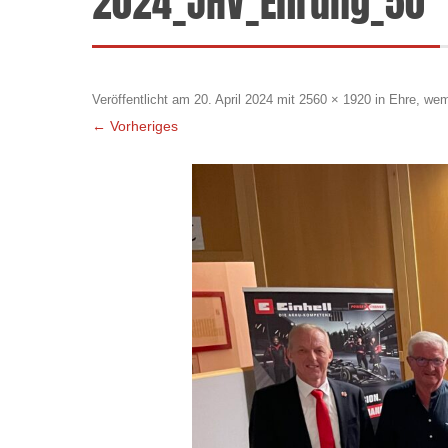
2024_JHV_Ehrung_50
Veröffentlicht am
20. April 2024
mit
2560 × 1920
in
Ehre, wem
← Vorheriges