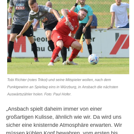
Tobi Richter (rotes Trikot) und seine Mitspieler wollen, nach dem
Punktgewinn an Spieltag eins in Würzburg, in Ansbach die nächsten
Auswärtszähler holen. Foto: Paul Hofer.
„Ansbach spielt daheim immer von einer
großartigen Kulisse, ähnlich wie wir. Da wird uns
sicher eine knisternde Atmosphäre erwarten. Wir
müssen kühlen Kopf bewahren, vom ersten bis