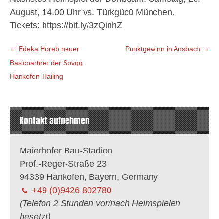
August, 14.00 Uhr vs. Türkgücü München.
Tickets: https://bit.ly/3zQinhZ
Beitragsnavigation
←
Edeka Horeb neuer
Punktgewinn in Ansbach
→
Basicpartner der Spvgg.
Hankofen-Hailing
Kontakt aufnehmen
Maierhofer Bau-Stadion
Prof.-Reger-Straße 23
94339 Hankofen, Bayern, Germany
+49 (0)9426 802780
(Telefon 2 Stunden vor/nach Heimspielen
besetzt)