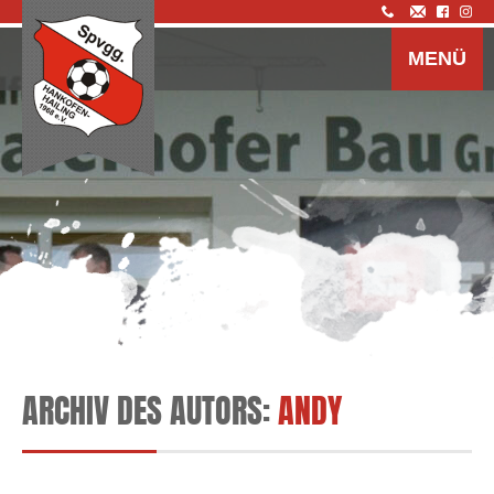
Z
I
MENÜ
s
ARCHIV DES AUTORS:
ANDY