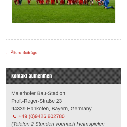
Beitragsnavigation
←
Ältere Beiträge
Kontakt aufnehmen
Maierhofer Bau-Stadion
Prof.-Reger-Straße 23
94339 Hankofen, Bayern, Germany
+49 (0)9426 802780
(Telefon 2 Stunden vor/nach Heimspielen