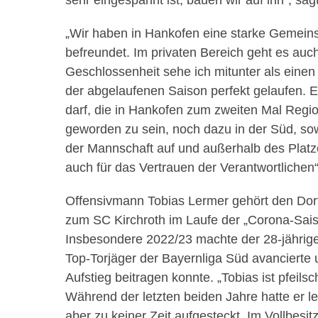
sehr eingespannt ist, bauen wir auf ihn“, sag
„Wir haben in Hankofen eine starke Gemeins
befreundet. Im privaten Bereich geht es au
Geschlossenheit sehe ich mitunter als einen
der abgelaufenen Saison perfekt gelaufen. Es
darf, die in Hankofen zum zweiten Mal Regio
geworden zu sein, noch dazu in der Süd, sowi
der Mannschaft auf und außerhalb des Platz
auch für das Vertrauen der Verantwortlichen“
Offensivmann Tobias Lermer gehört den Do
zum SC Kirchroth im Laufe der „Corona-Saison
Insbesondere 2022/23 machte der 28-jährige 
Top-Torjäger der Bayernliga Süd avancierte
Aufstieg beitragen konnte. „Tobias ist pfeilsc
Während der letzten beiden Jahre hatte er l
aber zu keiner Zeit aufgesteckt. Im Vollbesit