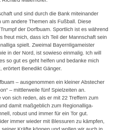
t Richard Maierhofer.
chaft und sind durch die Bank miteinander
ch um andere Themen als Fußball. Diese
 Trumpf der Dorfbuam. Sportlich ist es während
 freut mich, dass ich Teil der Mannschaft sein
nalliga spielt. Zweimal Bayernligameister
e in der Nord, ist sowieso einmalig. Ich will
es so gut es geht helfen und bedanke mich
, erörtert Benedikt Gänger.
rfbuam – ausgenommen ein kleiner Abstecher
“ – mittlerweile fünf Spielzeiten an.
von sich reden, als er mit 22 Treffern zum
 und damit maßgeblich zum Regionalliga-
hnell, robust und immer für ein Tor gut.
eider immer wieder mit Blessuren zu kämpfen,
z seiner Kräfte können und wollen wir auch in