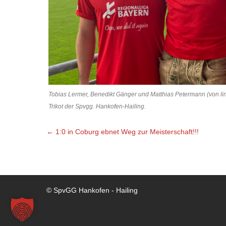
Tobias Lermer, Benedikt Gänger und Matthias Petermann (von l
Trikot der Spvgg. Hankofen-Hailing.
Beitragsnavigation
←
1:0 in Coburg ebnet Weg zur Meisterschaft!!!
© SpvGG Hankofen - Hailing